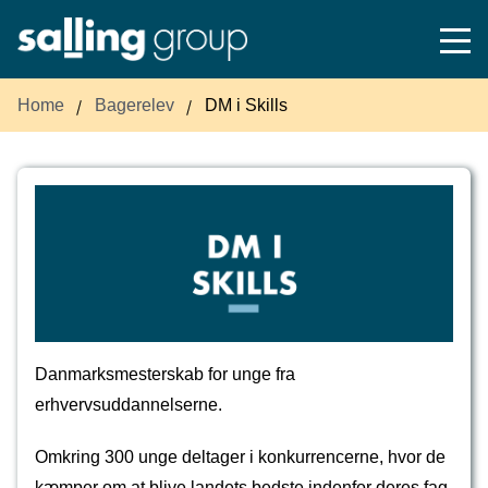
Home
Bagerelev
DM i Skills
Danmarksmesterskab for unge fra
erhvervsuddannelserne.
Omkring 300 unge deltager i konkurrencerne, hvor de
kæmper om at blive landets bedste indenfor deres fag.